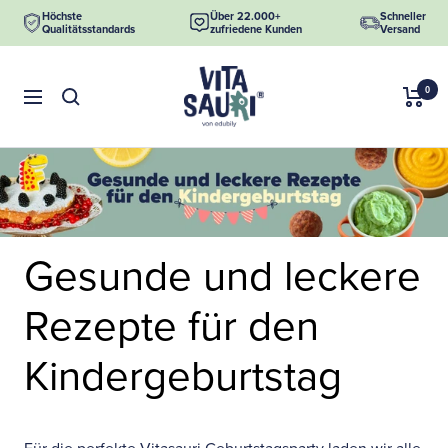
Direkt
Höchste
Über 22.000+
Schneller
Qualitätsstandards
zufriedene Kunden
Versand
zum
Inhalt
Vitasauri
0
Navigation
GmbH
Gesunde und leckere
Rezepte für den
Kindergeburtstag