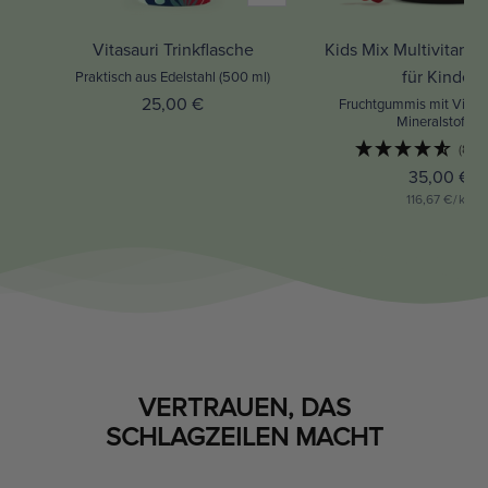
Vitasauri Trinkflasche
Kids Mix Multivitam
für Kinder
Praktisch aus Edelstahl (500 ml)
Angebotspreis
25,00 €
Fruchtgummis mit Vitam
Mineralstoffen
(8 R
Angebotsp
35,00 €
116,67 €
/
kg
VERTRAUEN, DAS
SCHLAGZEILEN MACHT