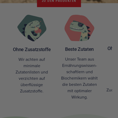
ZU DEN PRODUKTEN
Ohne
Beste Zutaten
Ohne Zusatzstoffe
Fü
Unser Team aus
Wir achten auf
Ernährungswissen-
minimale
ve
schaftlern und
Zutatenlisten und
ge
Biochemikern wählt
verzichten auf
un
die besten Zutaten
überflüssige
Zucker
mit optimaler
Zusatzstoffe.
Wirkung.