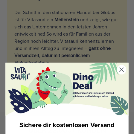
Der Schritt in den stationären Handel bei Globus
ist für Vitasauri ein
Meilenstein
und zeigt, wie gut
sich das Unternehmen in den letzten Jahren
entwickelt hat! So wird es für Familien aus der
Region noch leichter, Vitasauri kennenzulernen
und in ihren Alltag zu integrieren –
ganz ohne
Versandzeit, dafür mit persönlichem
Einkaufserlebnis
.
VITASAURI BEI GLOBUS
Sichere dir kostenlosen Versand
ÜBER 22.000+ KUNDEN