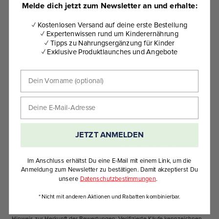
Melde dich jetzt zum Newsletter an und erhalte:
Hervorragend
✓ Kostenlosen Versand auf deine erste Bestellung
✓ Expertenwissen rund um Kinderernährung
4,27
basierend auf
470
Bewertungen
✓ Tipps zu Nahrungsergänzung für Kinder
✓ Exklusive Produktlaunches und Angebote
Dein Vorname
Veronika Lehner
An
Verified Customer
Magnesium für Kinder
to
Deine E-Mail-Adresse
Ki
Lässt sich schlecht auflösen!!!!!
JETZT ANMELDEN
Munich, DE, vor 2 Tagen
Im Anschluss erhältst Du eine E-Mail mit einem Link, um die
Anmeldung zum Newsletter zu bestätigen. Damit akzeptierst Du
unsere
Datenschutzbestimmungen
.
Pause
* Nicht mit anderen Aktionen und Rabatten kombinierbar.
Hinweis zur Herkunft der Bewertungen: Verifizierte Käufe kennzeichnen