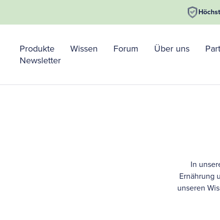
Direkt
Höchs
zum
Inhalt
Produkte
Wissen
Forum
Über uns
Par
Newsletter
In unser
Ernährung u
unseren Wiss